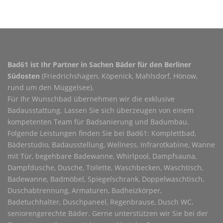
Bad61 ist Ihr Partner in Sachen Bäder für den Berliner
Südosten
(Friedrichshagen, Köpenick, Mahlsdorf, Hönow,
rund um den Müggelsee).
Für Ihr Wunschbad übernehmen wir die exklusive
Badausstattung. Lassen Sie sich überzeugen von einem
kompetenten Team für Badsanierung und Badumbau.
Folgende Leistungen finden Sie bei Bad61: Komplettbad,
Bäderstudio, Badausstellung, Wellness, Infrarotkabine, Wanne
mit Tür, begehbare Badewanne, Whirlpool, Dampfsauna,
Dampfdusche, Dusche, Toilette, Waschbecken, Waschtisch,
Badewanne, Badmöbel, Spiegelschrank, Doppelwaschtisch,
Duschabtrennung, Armaturen, Badheizkörper,
Badetuchhalter, Duschpaneel, Regenbrause, Dusch WC,
seniorengerechte Bäder. Gerne unterstützen wir Sie bei der