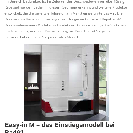
im Bereich Badumbau ist im Zeitalter der Duschbadewannen überflüssig.
Repabad hat den Bedarf in diesem Segment erkannt und weitere Produkte
entwickelt, die die bereits erfolgreich am Markt eingeführte Easy-in: Die
Dusche zum Baden! optimal ergänzen. Insgesamt offeriert Repabad 44
Duschbadewannen-Modelle und bietet somit das derzeit größte Sortiment
im diesem Segment der Badsanierung an. Bad61 berät Sie gerne
individuell über ein für Sie passendes Modell.
Easy-in M – das Einstiegsmodell bei
Bad61