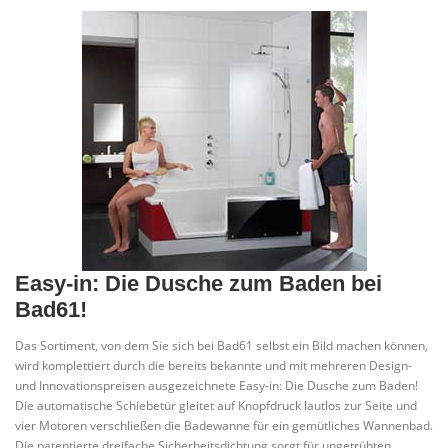
Easy-in: Die Dusche zum Baden bei
Bad61!
Das Sortiment, von dem Sie sich bei Bad61 selbst ein Bild machen können,
wird komplettiert durch die bereits bekannte und mit mehreren Design-
und Innovationspreisen ausgezeichnete Easy-in: Die Dusche zum Baden!
Die automatische Schiebetür gleitet auf Knopfdruck lautlos zur Seite und
vier Motoren verschließen die Badewanne für ein gemütliches Wannenbad.
Die patentierte dreifache Sicherheitsdichtung sorgt für ungetrübten