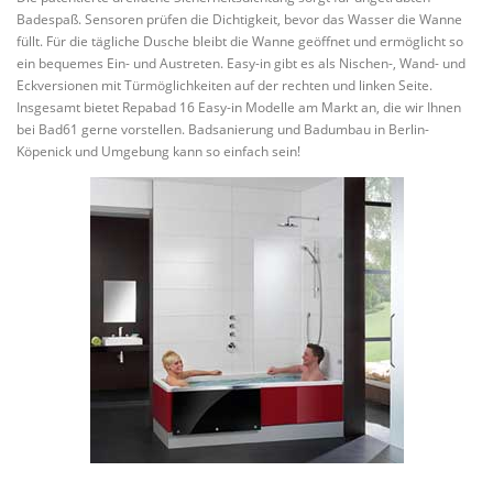
Badespaß. Sensoren prüfen die Dichtigkeit, bevor das Wasser die Wanne
füllt. Für die tägliche Dusche bleibt die Wanne geöffnet und ermöglicht so
ein bequemes Ein- und Austreten. Easy-in gibt es als Nischen-, Wand- und
Eckversionen mit Türmöglichkeiten auf der rechten und linken Seite.
Insgesamt bietet Repabad 16 Easy-in Modelle am Markt an, die wir Ihnen
bei Bad61 gerne vorstellen. Badsanierung und Badumbau in Berlin-
Köpenick und Umgebung kann so einfach sein!