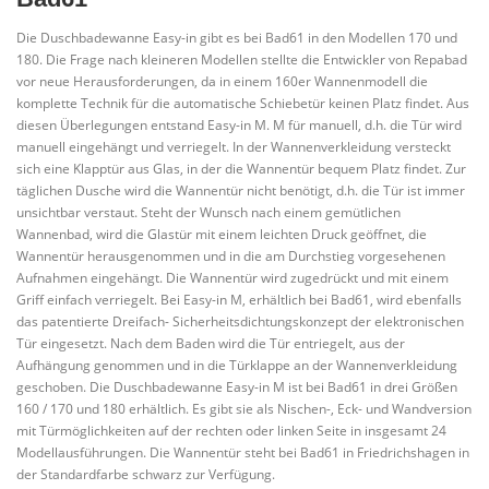
Die Duschbadewanne Easy-in gibt es bei Bad61 in den Modellen 170 und
180. Die Frage nach kleineren Modellen stellte die Entwickler von Repabad
vor neue Herausforderungen, da in einem 160er Wannenmodell die
komplette Technik für die automatische Schiebetür keinen Platz findet. Aus
diesen Überlegungen entstand Easy-in M. M für manuell, d.h. die Tür wird
manuell eingehängt und verriegelt. In der Wannenverkleidung versteckt
sich eine Klapptür aus Glas, in der die Wannentür bequem Platz findet. Zur
täglichen Dusche wird die Wannentür nicht benötigt, d.h. die Tür ist immer
unsichtbar verstaut. Steht der Wunsch nach einem gemütlichen
Wannenbad, wird die Glastür mit einem leichten Druck geöffnet, die
Wannentür herausgenommen und in die am Durchstieg vorgesehenen
Aufnahmen eingehängt. Die Wannentür wird zugedrückt und mit einem
Griff einfach verriegelt. Bei Easy-in M, erhältlich bei Bad61, wird ebenfalls
das patentierte Dreifach- Sicherheitsdichtungskonzept der elektronischen
Tür eingesetzt. Nach dem Baden wird die Tür entriegelt, aus der
Aufhängung genommen und in die Türklappe an der Wannenverkleidung
geschoben. Die Duschbadewanne Easy-in M ist bei Bad61 in drei Größen
160 / 170 und 180 erhältlich. Es gibt sie als Nischen-, Eck- und Wandversion
mit Türmöglichkeiten auf der rechten oder linken Seite in insgesamt 24
Modellausführungen. Die Wannentür steht bei Bad61 in Friedrichshagen in
der Standardfarbe schwarz zur Verfügung.